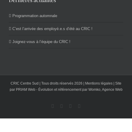
Dernières actualités
Programmation automnale
C’est l’arrivée des employé.e.s d’été au CRIC !
Joignez-vous à l’équipe du CRIC !
CRIC Centre Sud | Tous droits réservés
2026 |
Mentions légales
| Site
par
PRIAM Web
- Évolution et référencement par
Womko, Agence Web
Facebook
YouTube
Twitter
Email